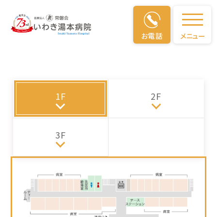
フロアガイド
お電話
メニュー
1F
2F
3F