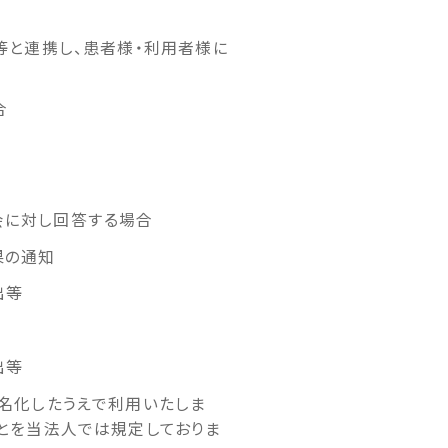
等と連携し、患者様・利用者様に
合
会に対し回答する場合
果の通知
出等
出等
名化したうえで利用いたしま
とを当法人では規定しておりま