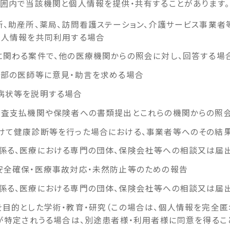
囲内で当該機関と個人情報を提供・共有することがあります。
、助産所、薬局、訪問看護ステーション、介護サービス事業者
個人情報を共同利用する場合
に関わる案件で、他の医療機関からの照会に対し、回答する場
外部の医師等に意見・助言を求める場合
病状等を説明する場合
審査支払機関や保険者への書類提出とこれらの機関からの照
けて健康診断等を行った場合における、事業者等へのその結
係る、医療における専門の団体、保険会社等への相談又は届
安全確保・医療事故対応・未然防止等のための報告
係る、医療における専門の団体、保険会社等への相談又は届
を目的とした学術・教育・研究（この場合は、個人情報を完全匿
人が特定されうる場合は、別途患者様・利用者様に同意を得るこ