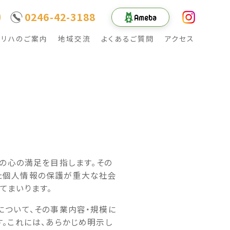
0246-42-3188
所リハのご案内
地域交流
よくあるご質問
アクセス
様の心の満足を目指します。その
院長の挨拶
面会について
訪問看護のご案内
た個人情報の保護が重大な社会
フロアガイド
てまいります。
クリニカルアウトカムについて
について、その事業内容・規模に
お約束とお願い
。これには、あらかじめ明示し