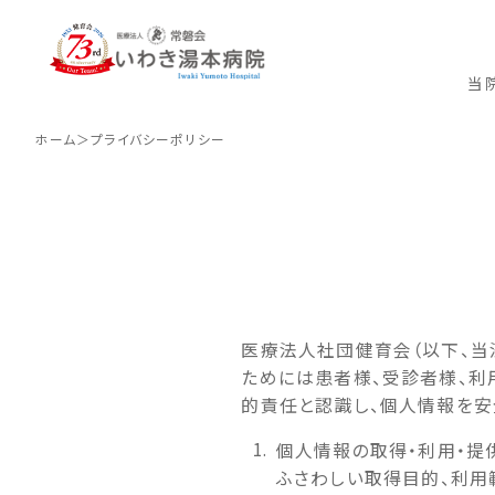
プライバシーポリシ
当
ホーム
プライバシーポリシー
医療法人社団健育会（以下、当
病院理念
入院から退院までの流れ
サービス紹介
病院
外来
入院
訪問
ご利
ためには患者様、受診者様、
的責任と認識し、個人情報を安
個人情報の取得・利用・提
ふさわしい取得目的、利用