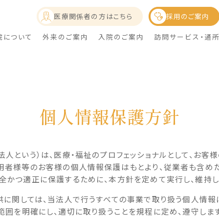
医療関係者の方はこちら
採用のご案内
ー
院について
外来のご案内
入院のご案内
訪問サービス・通
個人情報保護方針
法人という）は、医療・福祉のプロフェッショナルとして、お客
概要・沿革
診療科目・時間・担当医表
中の生活について
サービスを
理事長の挨拶
健康診断のご案内
病室・個室について
訪問診療のご案内
用するには
利用者様等のお客様の個人情報保護はもとより、従業者も含め
お見舞いメール
全かつ適正に保護するために、本方針を定めて実行し、維持し
訪問リハビリのご案内
通所リハビリテーションのご案内
供に関しては、当法人で行うすべての事業で取り扱う個人情報
居宅介護支援事業所のご案内
範囲を明確にし、適切に取り扱うことを規程に定め、遵守します